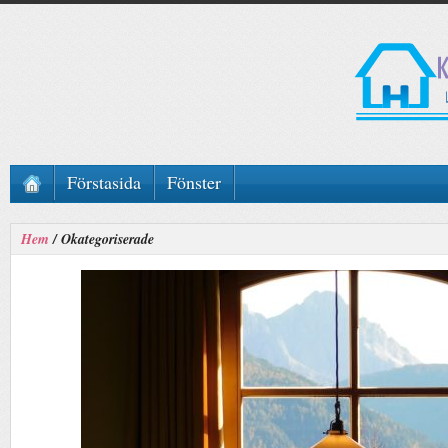
Förstasida
Fönster
Hem
/
Okategoriserade